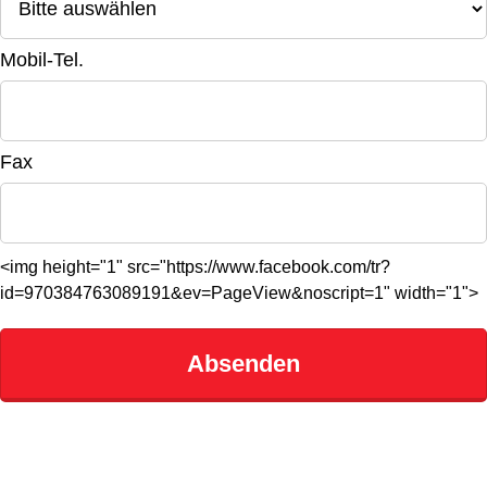
Mobil-Tel.
Fax
<img height="1" src="https://www.facebook.com/tr?
id=970384763089191&ev=PageView&noscript=1" width="1">
Absenden