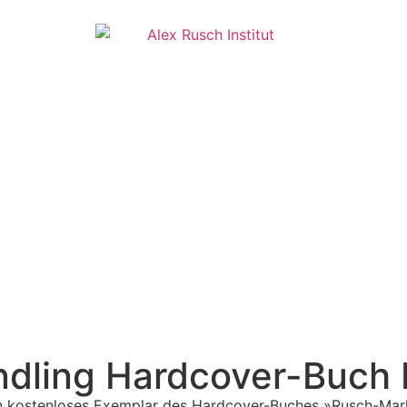
dling Hardcover-Buch 
 ein kostenloses Exemplar des Hardcover-Buches »Rusch-Mar