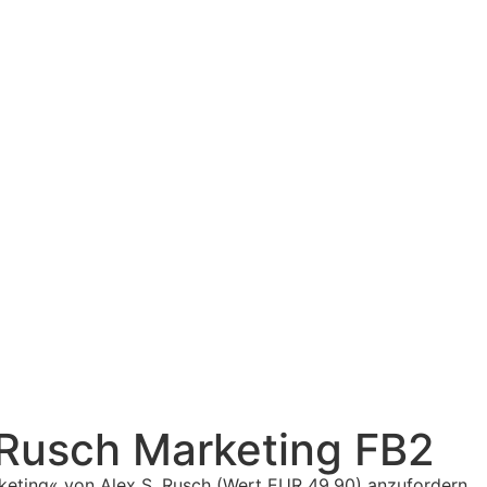
Rusch Marketing FB2
keting« von Alex S. Rusch (Wert EUR 49,90) anzufordern.